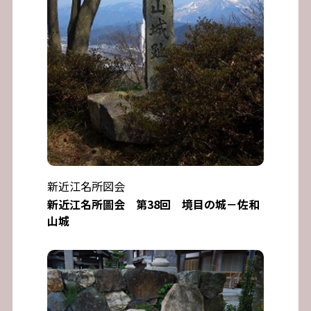
新近江名所図会
新近江名所圖会 第38回 境目の城－佐和
山城