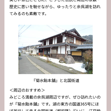
歴史に思いを馳せながら、ゆったりと余呉湖を訪れ
てみるのも素敵です。
『菊水飴本舗』と北国街道
＜周辺のおすすめ＞
みどころ満載の余呉湖周辺ですが、ぜひ訪れたいの
が『菊水飴本舗』です。湖の東方の国道365号にほ
ぼ並行して走る北国街道（越前路）沿いに、江戸時