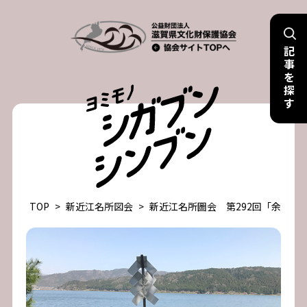
Skip
to
記
content
事
を
探
す
TOP
>
新近江名所図会
>
新近江名所圖会 第292回「余呉湖