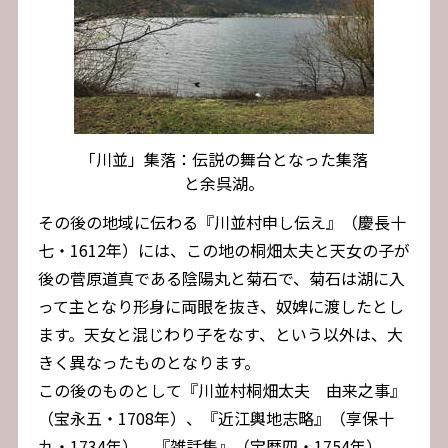
「川並」集落：伝説の舞台となった集落
と余呉湖。
その後の地域に伝わる『川並村申し伝え』（慶長十
七・1612年）には、この地の桐畑太夫と天女の子が
後の菅原道真である陰陽丸と菊石で、菊石は湖に入
って主となり形身に両眼を抜き、奴婢に渡したとし
ます。天女と混じわり子をなす、という以外は、大
きく異なったものとなります。
この後のものとして『川並村桐畑太夫 由来之事』
（宝永五・1708年）、『近江輿地志略』（享保十
九・1734年）、『雑話集』（宝暦四・1754年）、