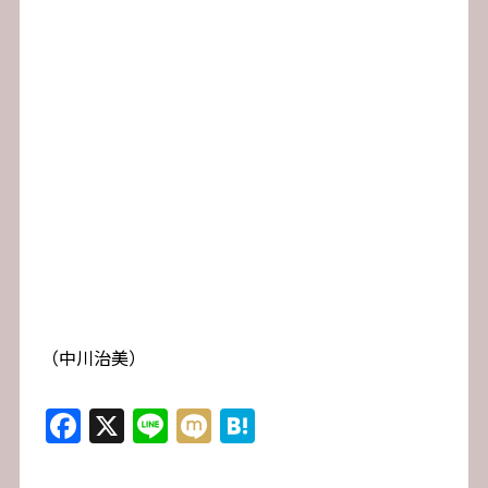
（中川治美）
Facebook
X
Line
Mixi
Hatena