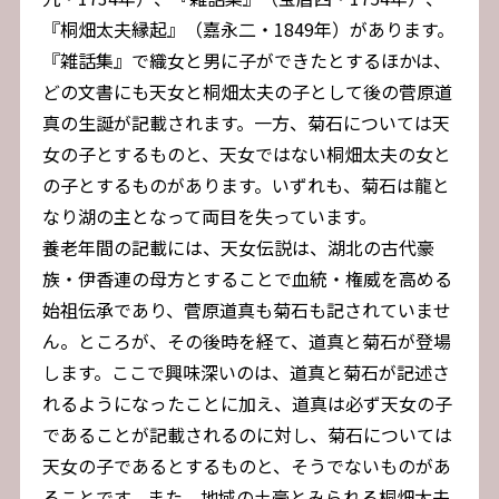
『桐畑太夫縁起』（嘉永二・1849年）があります。
『雑話集』で織女と男に子ができたとするほかは、
どの文書にも天女と桐畑太夫の子として後の菅原道
真の生誕が記載されます。一方、菊石については天
女の子とするものと、天女ではない桐畑太夫の女と
の子とするものがあります。いずれも、菊石は龍と
なり湖の主となって両目を失っています。
養老年間の記載には、天女伝説は、湖北の古代豪
族・伊香連の母方とすることで血統・権威を高める
始祖伝承であり、菅原道真も菊石も記されていませ
ん。ところが、その後時を経て、道真と菊石が登場
します。ここで興味深いのは、道真と菊石が記述さ
れるようになったことに加え、道真は必ず天女の子
であることが記載されるのに対し、菊石については
天女の子であるとするものと、そうでないものがあ
ることです。また、地域の土豪とみられる桐畑太夫