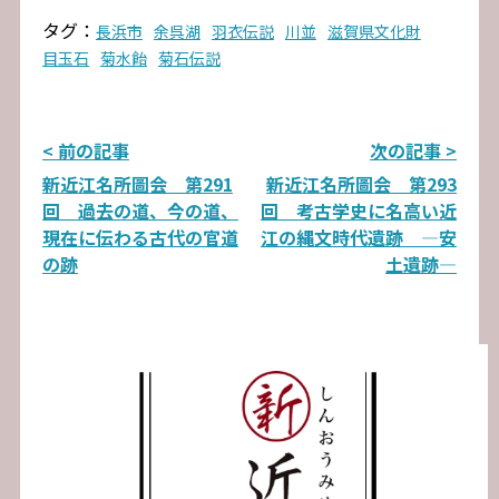
タグ：
長浜市
余呉湖
羽衣伝説
川並
滋賀県文化財
目玉石
菊水飴
菊石伝説
投
< 前の記事
次の記事 >
新近江名所圖会 第291
新近江名所圖会 第293
稿
回 過去の道、今の道、
回 考古学史に名高い近
ナ
現在に伝わる古代の官道
江の縄文時代遺跡 ―安
の跡
土遺跡―
ビ
ゲ
ー
シ
ョ
ン