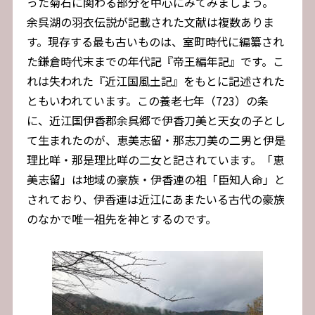
った菊石に関わる部分を中心にみてみましょう。
余呉湖の羽衣伝説が記載された文献は複数ありま
す。現存する最も古いものは、室町時代に編纂され
た鎌倉時代末までの年代記『帝王編年記』です。こ
れは失われた『近江国風土記』をもとに記述された
ともいわれています。この養老七年（723）の条
に、近江国伊香郡余呉郷で伊香刀美と天女の子とし
て生まれたのが、恵美志留・那志刀美の二男と伊是
理比咩・那是理比咩の二女と記されています。「恵
美志留」は地域の豪族・伊香連の祖「臣知人命」と
されており、伊香連は近江にあまたいる古代の豪族
のなかで唯一祖先を神とするのです。