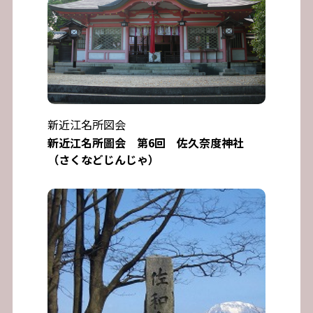
新近江名所図会
新近江名所圖会 第6回 佐久奈度神社
（さくなどじんじゃ）