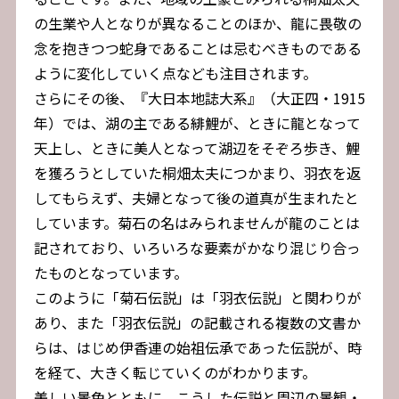
の生業や人となりが異なることのほか、龍に畏敬の
念を抱きつつ蛇身であることは忌むべきものである
ように変化していく点なども注目されます。
さらにその後、『大日本地誌大系』（大正四・1915
年）では、湖の主である緋鯉が、ときに龍となって
天上し、ときに美人となって湖辺をそぞろ歩き、鯉
を獲ろうとしていた桐畑太夫につかまり、羽衣を返
してもらえず、夫婦となって後の道真が生まれたと
しています。菊石の名はみられませんが龍のことは
記されており、いろいろな要素がかなり混じり合っ
たものとなっています。
このように「菊石伝説」は「羽衣伝説」と関わりが
あり、また「羽衣伝説」の記載される複数の文書か
らは、はじめ伊香連の始祖伝承であった伝説が、時
を経て、大きく転じていくのがわかります。
美しい景色とともに、こうした伝説と周辺の景観・