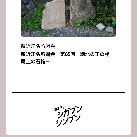
新近江名所図会
新近江名所圖会 第65回 湖北の王の棺－
尾上の石棺－