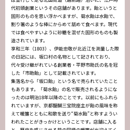
代初頭創業というその店舗があります。飴というと
固形のものを思い浮かべますが、菊水飴は水飴で、
割り箸のような棒にからめて舐めて食べます。現代
では食べやすいように砂糖を混ぜた固形のものも製
造されています。
享和三年（1803）、伊能忠敬が北近江を測量した際
の日記には、坂口村の名物として記されており、
代々受け継がれている創業者・平野市助氏の名を冠
した「市助飴」として記載されています。
集落名から「坂口飴」という名で売られていたこと
もあります。「菊水飴」の名で販売されるようにな
ったのは明治18年以降のことです。以前にもふれら
れていますが、京都醍醐三宝院座主が飴の風味を称
えて暖簾とともに和歌を送り“菊水飴”と称すようい
われたことがきっかけということです。店舗に入る
と、歴史を感じさせる菊の図柄の暖簾が出迎えてく