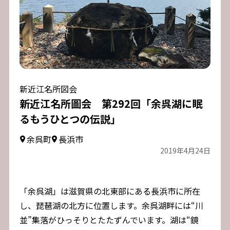
新近江名所図会
新近江名所圖会 第292回「余呉湖に眠
るもうひとつの伝説」
余呉町
長浜市
2019年4月24日
「余呉湖」は滋賀県の北東部にある長浜市に所在
し、琵琶湖の北方に位置します。余呉湖畔には“川
並”集落がひっそりとたたずんでいます。湖は“鏡