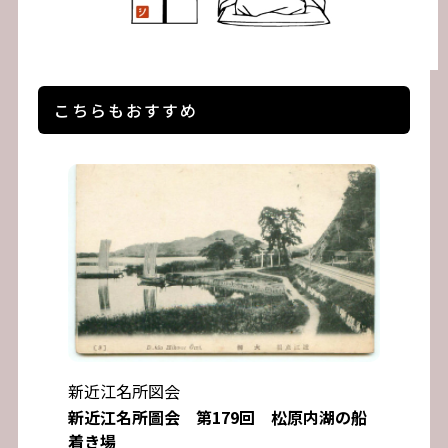
こちらもおすすめ
新近江名所図会
新近江名所圖会 第179回 松原内湖の船
着き場