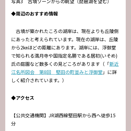
写真3 古墳ゾーンからの眺望（琵琶湖を望む）
◆
周辺のおすすめ情報
古墳が築かれたころの湖岸は、現在よりも丘陵側
にあったと考えられています。現在の湖岸は、丘陵
から2㎞ほどの距離にあります。湖岸には、浮御堂
で知られる満月寺や国指定名勝である居初(いそめ)
氏の庭園など数多くの見どころがあります（「
新近
江名所図会 第8回 堅田の町並みと浮御堂
」に詳
しく紹介されています。）
◆
アクセス
【公共交通機関】JR湖西線堅田駅から西へ徒歩15
分