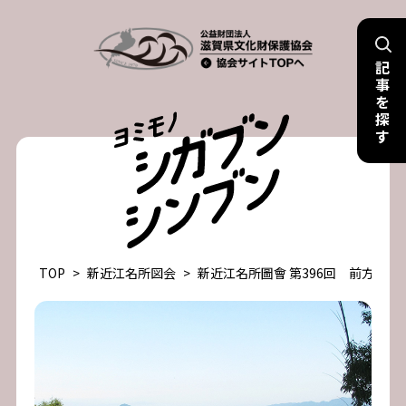
Skip
to
記
content
事
を
探
す
TOP
>
新近江名所図会
>
新近江名所圖會 第396回 前方後