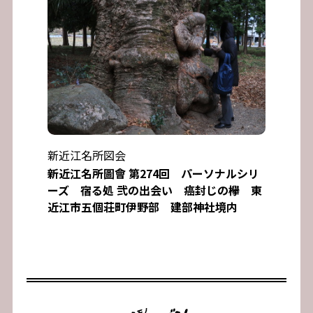
新近江名所図会
新近江名所圖會 第274回 パーソナルシリ
ーズ 宿る処 弐の出会い 癌封じの欅 東
近江市五個荘町伊野部 建部神社境内