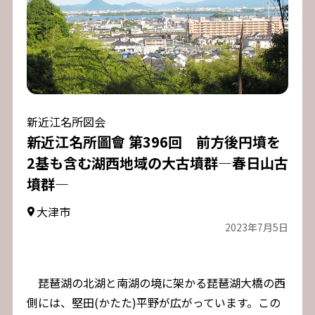
新近江名所図会
新近江名所圖會 第396回 前方後円墳を
2基も含む湖西地域の大古墳群―春日山古
墳群―
大津市
2023年7月5日
琵琶湖の北湖と南湖の境に架かる琵琶湖大橋の西
側には、堅田(かたた)平野が広がっています。この