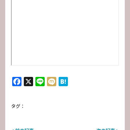
Facebook
X
Line
Mixi
Hatena
タグ：