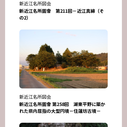
新近江名所図会
新近江名所圖會 第211回－近江真綿（そ
の2）
新近江名所図会
新近江名所圖會 第258回 湖東平野に築か
れた県内屈指の大型円墳－住蓮坊古墳－