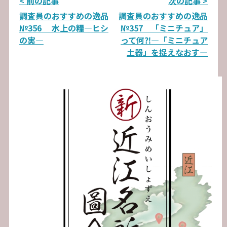
投
< 前の記事
次の記事 >
調査員のおすすめの逸品
調査員のおすすめの逸品
稿
№356 水上の糧―ヒシ
№357 「ミニチュア」
ナ
の実―
って何⁈―「ミニチュア
土器」を捉えなおす―
ビ
ゲ
ー
シ
ョ
ン