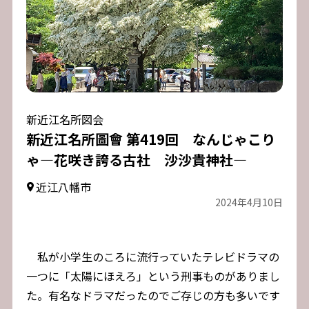
新近江名所図会
新近江名所圖會 第419回 なんじゃこり
ゃ―花咲き誇る古社 沙沙貴神社―
近江八幡市
2024年4月10日
私が小学生のころに流行っていたテレビドラマの
一つに「太陽にほえろ」という刑事ものがありまし
た。有名なドラマだったのでご存じの方も多いです