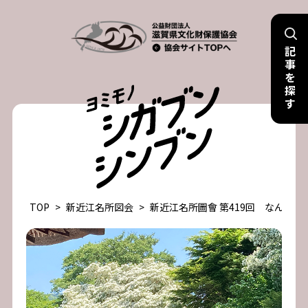
Skip
to
記
content
事
を
探
す
TOP
>
新近江名所図会
>
新近江名所圖會 第419回 なんじ