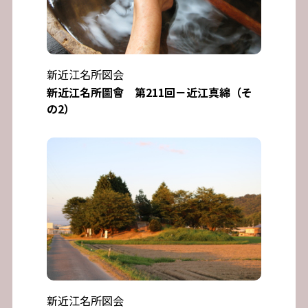
新近江名所図会
新近江名所圖會 第211回－近江真綿（そ
の2）
新近江名所図会