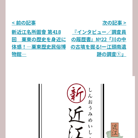
投
< 前の記事
次の記事 >
新近江名所圖會 第418
『インタビュー／調査員
稿
回 栗東の歴史を身近に
の履歴書』№22「川の中
ナ
体感！―栗東歴史民俗博
の古墳を掘る!ー江頭南遺
物館―
跡の調査①」
ビ
ゲ
ー
シ
ョ
ン