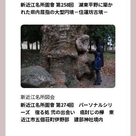
新近江名所圖會 第258回 湖東平野に築か
れた県内屈指の大型円墳－住蓮坊古墳－
新近江名所図会
新近江名所圖會 第274回 パーソナルシリ
ーズ 宿る処 弐の出会い 癌封じの欅 東
近江市五個荘町伊野部 建部神社境内