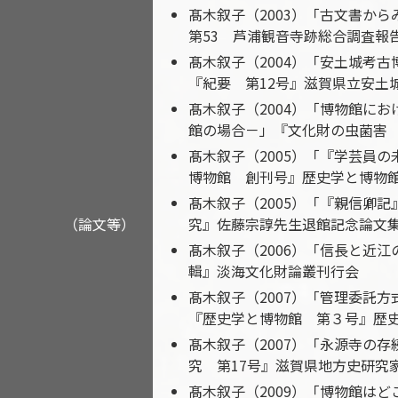
髙木叙子（2003）「古文書か
第53 芦浦観音寺跡総合調査報
髙木叙子（2004）「安土城考
『紀要 第12号』滋賀県立安土
髙木叙子（2004）「博物館に
館の場合－」『文化財の虫菌害 
髙木叙子（2005）「『学芸員
博物館 創刊号』歴史学と博物
髙木叙子（2005）「『親信卿
（論文等）
究』佐藤宗諄先生退館記念論文
髙木叙子（2006）「信長と近
輯』淡海文化財論叢刊行会
髙木叙子（2007）「管理委託
『歴史学と博物館 第３号』歴
髙木叙子（2007）「永源寺の
究 第17号』滋賀県地方史研究
髙木叙子（2009）「博物館は