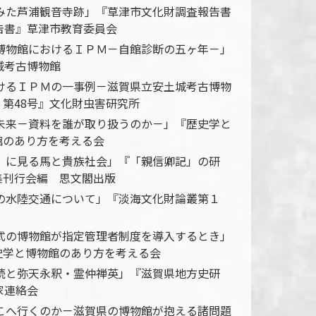
らみた芦浦観音寺跡」『草津市文化財調査報告書
告書』草津市教育委員会
古博物館におけるＩＰＭ－自館診断の五ヶ年－」
城考古博物館
おけるＩＰＭの一事例－滋賀県立安土城考古博物
第48号』文化財虫害研究所
の未来－資料を誰が取り扱うのか－」『歴史学と
館のあり方を考える会
記』に見る馬と貴族社会」『「親信卿記」の研
集刊行会編 思文閣出版
江の水陸交通について」『淡海文化財論叢第１
方式の博物館が指定管理者制度を導入するとき」
史学と博物館のあり方を考える会
存続と弥天永釈・霊仲禅英」『滋賀県地方史研
家連絡会
どこへ行くのか－滋賀県の博物館が抱える諸問題