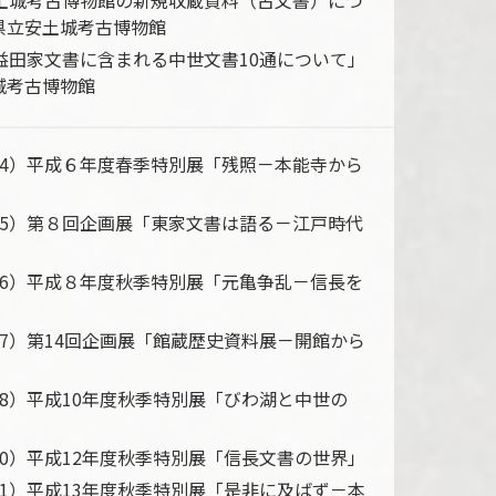
安土城考古博物館の新規収蔵資料（古文書）につ
県立安土城考古博物館
市益田家文書に含まれる中世文書10通について」
城考古博物館
94）平成６年度春季特別展「残照－本能寺から
95）第８回企画展「東家文書は語る－江戸時代
96）平成８年度秋季特別展「元亀争乱－信長を
97）第14回企画展「館蔵歴史資料展－開館から
98）平成10年度秋季特別展「びわ湖と中世の
00）平成12年度秋季特別展「信長文書の世界」
01）平成13年度秋季特別展「是非に及ばず－本