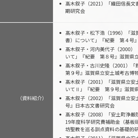
髙木叙子（2021）「織田信長
期研究会
髙木叙子・松下浩（1996）「
書）について」『紀要 第４号
髙木叙子・河内美代子（2000
いて」『紀要 第８号』滋賀県
髙木叙子・古川史隆（2001）
第９号』滋賀県立安土城考古博
髙木叙子（2001）「滋賀県立
いてⅡ」『紀要 第９号』滋賀
（資料紹介）
髙木叙子（2002）「滋賀県立
号』日本古文書研究会
髙木叙子（2008）「安土町浄
19年度科学研究費補助金（基板
坊聖教を巡る訓点資料の基礎的研究