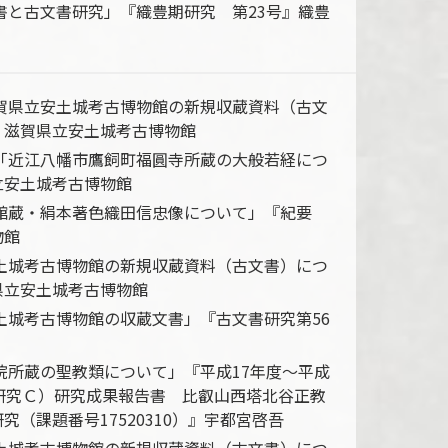
文書と古文書研究」『織豊期研究 第23号』織豊
滋賀県立安土城考古博物館の新規収蔵資料（古文
』滋賀県立安土城考古博物館
）「近江八幡市鷹飼町福圓寺所蔵の大般若経につ
立安土城考古博物館
「館蔵・絹本著色織田信忠像について」『紀要
物館
安土城考古博物館の新規収蔵資料（古文書）につ
県立安土城考古博物館
安土城考古博物館の収蔵文書」『古文書研究第56
厳院所蔵の聖教類について」『平成17年度～平成
研究Ｃ）研究成果報告書 比叡山西塔北谷正教
（課題番号17520310）』宇都宮啓吾