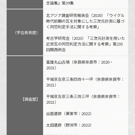
念論集』第39集
北アジア調査研究報告会（2020）「ウイグル
時代前期の瓦を対象にした三次元計測に基づ
く同笵判定手法に関する考察」
（学会発表歴）
考古学研究会（2023）「三次元計測を用いた
近世瓦の同笵判定方法に関する考察」第235
回関西例会
富雄丸山古墳（奈良県奈良市：2020・
2021）
平城京左京三条四坊十一坪（奈良県奈良市：
2021）
平城京左京三条三坊三坪（奈良県奈良市：
【調査歴】
2021）
出庭遺跡（栗東市：2022）
太田遺跡（野洲市：2022）