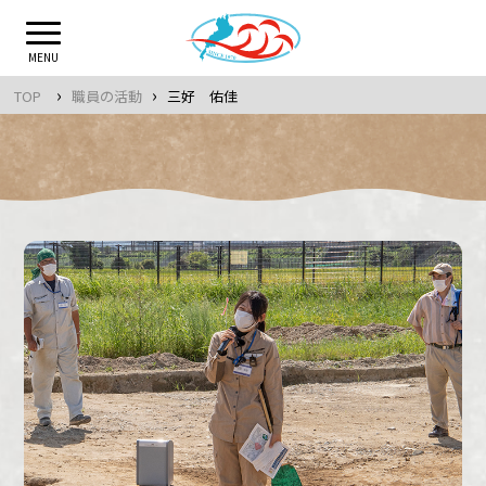
Skip
to
MENU
content
›
›
TOP
職員の活動
三好 佑佳