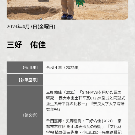
2023年4月7日(金曜日)
三好 佑佳
【採用年】
令和４年（2022年）
【執筆歴等】
三好佑佳（2021）「SfM-MVSを用いた瓦の
研究 ―西大寺出土軒平瓦6732M型式と同型式
派生系軒平瓦の比較―」『奈良大学大学院研
究年報』
（論文等）
千田嘉博・矢野稔貴・三好佑佳 (2021) 「京
都市右京区 周山城表採瓦の検討」『文化財
学報 植野浩三先生・小山田宏一先生退職記