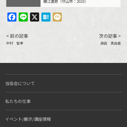
横江遺跡（守山市：2023）
Facebook
Line
X
Hatena
Mixi
< 前の記事
次の記事 >
中村 智孝
森田 真由香
当協会について
私たちの仕事
イベント/展示/講座情報