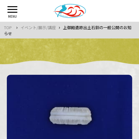
Skip
to
MENU
content
›
›
TOP
イベント/展示/講座
上御殿遺跡出土石釧の一般公開のお知
らせ