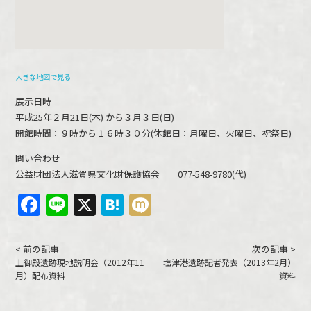
大きな地図で見る
展示日時
平成25年２月21日(木) から３月３日(日)
開館時間：９時から１６時３０分(休館日：月曜日、火曜日、祝祭日)
問い合わせ
公益財団法人滋賀県文化財保護協会 077-548-9780(代)
Facebook
Line
X
Hatena
Mixi
< 前の記事
次の記事 >
上御殿遺跡現地説明会（2012年11
塩津港遺跡記者発表（2013年2月）
月）配布資料
資料