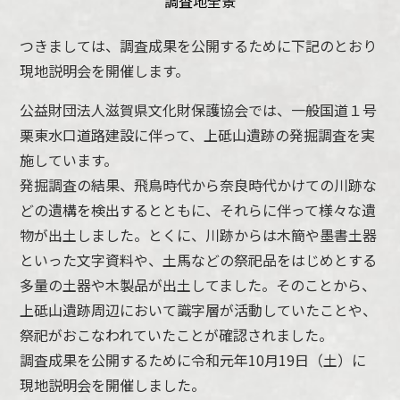
調査地全景
つきましては、調査成果を公開するために下記のとおり
現地説明会を開催します。
公益財団法人滋賀県文化財保護協会では、一般国道１号
栗東水口道路建設に伴って、上砥山遺跡の発掘調査を実
施しています。
発掘調査の結果、飛鳥時代から奈良時代かけての川跡な
どの遺構を検出するとともに、それらに伴って様々な遺
物が出土しました。とくに、川跡からは木簡や墨書土器
といった文字資料や、土馬などの祭祀品をはじめとする
多量の土器や木製品が出土してました。そのことから、
上砥山遺跡周辺において識字層が活動していたことや、
祭祀がおこなわれていたことが確認されました。
調査成果を公開するために令和元年10月19日（土）に
現地説明会を開催しました。