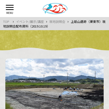
Skip
to
MENU
content
›
›
›
TOP
イベント/展示/講座
現地説明会
上砥山遺跡（栗東市）現
地説明会配布資料（2019.10.19）