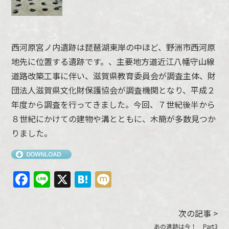
西河原宮ノ内遺跡は琵琶湖東岸の中ほど、野洲市西河原
地先に位置する遺跡です。、主要地方道近江八幡守山線
道路改築工事に伴い、滋賀県教育委員会が調査主体、財
団法人滋賀県文化財保護協会が調査機関となり、平成２
年度から調査を行ってきました。今回、７世紀後半から
８世紀にかけての建物や溝とともに、木簡が多数見つか
りました。
Facebook
Line
X
Hatena
Mixi
次の記事 >
あの遺跡は今！ Part3