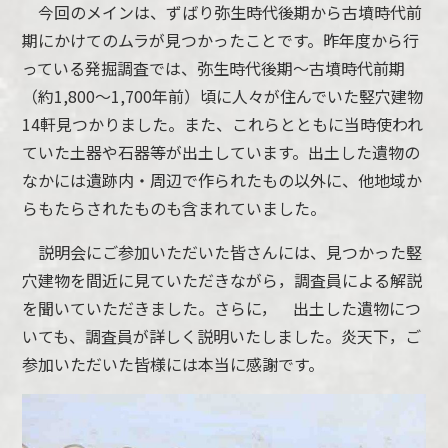
今回のメインは、ずばり弥生時代後期から古墳時代前
期にかけてのムラが見つかったことです。昨年度から行
っている発掘調査では、弥生時代後期～古墳時代前期
（約1,800～1,700年前）頃に人々が住んでいた竪穴建物
14軒見つかりました。また、これらとともに当時使われ
ていた土器や石器等が出土しています。出土した遺物の
なかには遺跡内・周辺で作られたもの以外に、他地域か
らもたらされたものも含まれていました。
説明会にご参加いただいた皆さんには、見つかった竪
穴建物を間近に見ていただきながら，調査員による解説
を聞いていただきました。さらに， 出土した遺物につ
いても、調査員が詳しく説明いたしました。炎天下，ご
参加いただいた皆様には本当に感謝です。