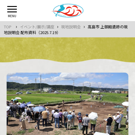
Skip
to
MENU
content
›
›
›
TOP
イベント/展示/講座
現地説明会
高島市 上御殿遺跡の現
地説明会 配布資料（2025.7.19）