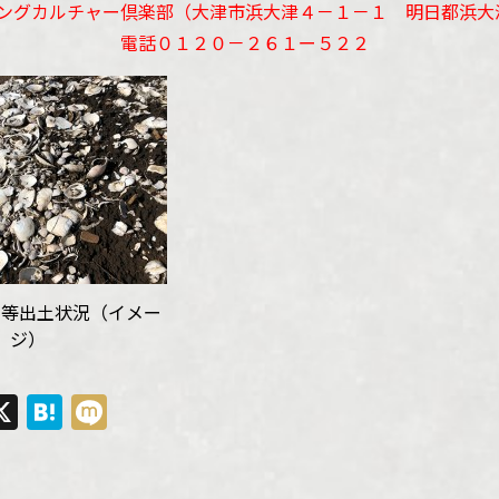
グカルチャー倶楽部（大津市浜大津４－１－１ 明日都浜大
１２０－２６１ー５２２
骨等出土状況（イメー
ジ）
ebook
ine
X
Hatena
Mixi