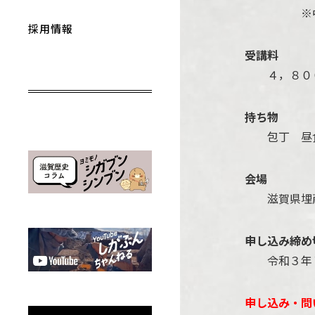
※中高学
採用情報
受講料
４，８００
持ち物
包丁 昼食
会場
滋賀県埋蔵
申し込み締め
令和３年７
申し込み・問