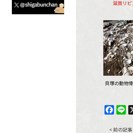
滋賀リビン
電話０
貝塚の動物
Fac
L
投
< 前の記事