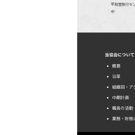
平和堂旅行セ
稿
中
ナ
ビ
ゲ
ー
当協会について
シ
概要
ョ
沿革
ン
組織図・ア
中期計画
職員の活動
業務・財務