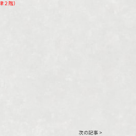
津２階）
次の記事 >