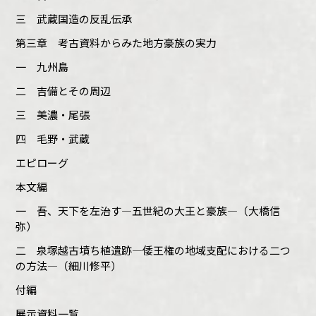
三 武蔵国造の反乱伝承
第三章 考古資料からみた地方豪族の実力
一 九州島
二 吉備とその周辺
三 美濃・尾張
四 毛野・武蔵
エピローグ
本文編
一 吾、天下を左治す―五世紀の大王と豪族―（大橋信
弥）
二 泉塚越古墳ち植遺跡―倭王権の地域支配における二つ
の方法―（細川修平）
付編
展示資料一覧