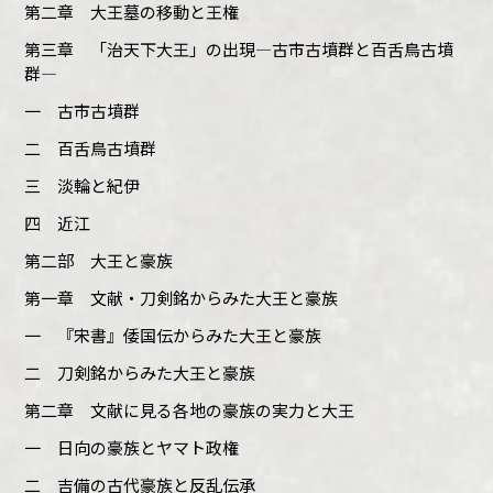
第二章 大王墓の移動と王権
第三章 「治天下大王」の出現―古市古墳群と百舌鳥古墳
群―
一 古市古墳群
二 百舌鳥古墳群
三 淡輪と紀伊
四 近江
第二部 大王と豪族
第一章 文献・刀剣銘からみた大王と豪族
一 『宋書』倭国伝からみた大王と豪族
二 刀剣銘からみた大王と豪族
第二章 文献に見る各地の豪族の実力と大王
一 日向の豪族とヤマト政権
二 吉備の古代豪族と反乱伝承