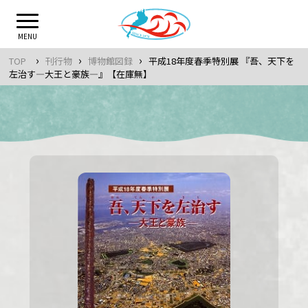
Skip
to
MENU
content
›
›
›
TOP
刊行物
博物館図録
平成18年度春季特別展 『吾、天下を
左治す―大王と豪族―』【在庫無】