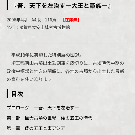
『吾、天下を左治す―大王と豪族―』
2006年4月 A4版 116頁
【在庫無】
発行：滋賀県立安土城考古博物館
平成18年に実施した特別展の図録。
埼玉稲荷山古墳出土鉄剣銘を皮切りに、古墳時代中期の
政権中枢部と地方の関係に、各地の古墳から出土した最新
の資料を使い迫ります。
目次
プロローグ ―吾、天下を左治す―
第一部 巨大古墳の世紀―倭の五王の時代―
第一章 倭の五王と東アジア