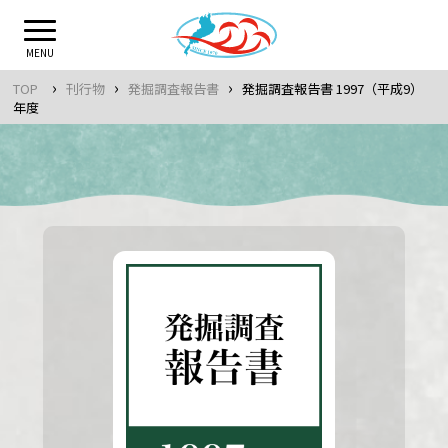
Skip
to
MENU
content
›
›
›
TOP
刊行物
発掘調査報告書
発掘調査報告書 1997（平成9）
年度