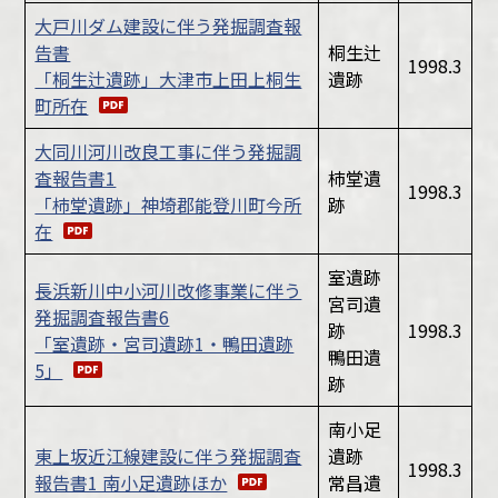
大戸川ダム建設に伴う発掘調査報
告書
桐生辻
1998.3
「桐生辻遺跡」大津市上田上桐生
遺跡
町所在
大同川河川改良工事に伴う発掘調
査報告書1
柿堂遺
1998.3
「柿堂遺跡」神埼郡能登川町今所
跡
在
室遺跡
長浜新川中小河川改修事業に伴う
宮司遺
発掘調査報告書6
跡
1998.3
「室遺跡・宮司遺跡1・鴨田遺跡
鴨田遺
5」
跡
南小足
東上坂近江線建設に伴う発掘調査
遺跡
1998.3
報告書1 南小足遺跡ほか
常昌遺