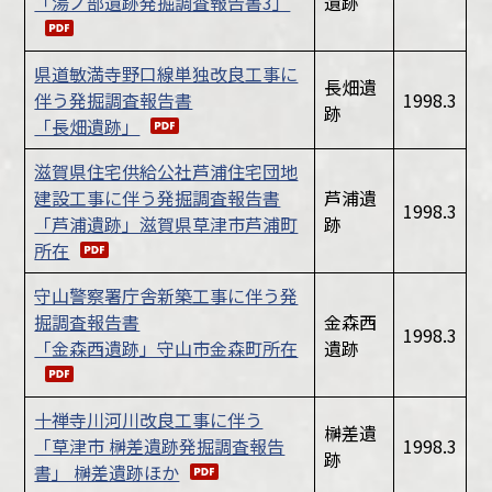
「湯ノ部遺跡発掘調査報告書3」
遺跡
県道敏満寺野口線単独改良工事に
長畑遺
伴う発掘調査報告書
1998.3
跡
「長畑遺跡」
滋賀県住宅供給公社芦浦住宅団地
建設工事に伴う発掘調査報告書
芦浦遺
1998.3
「芦浦遺跡」滋賀県草津市芦浦町
跡
所在
守山警察署庁舎新築工事に伴う発
掘調査報告書
金森西
1998.3
「金森西遺跡」守山市金森町所在
遺跡
十禅寺川河川改良工事に伴う
榊差遺
「草津市 榊差遺跡発掘調査報告
1998.3
跡
書」 榊差遺跡ほか