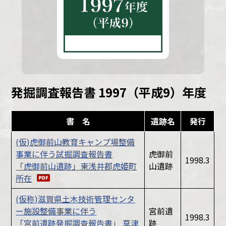
発掘調査報告書 1997（平成9）年度
書 名
遺跡名
発行
(仮)虎御前山教育キャンプ場整備
事業に伴う試掘調査報告書
虎御前
1998.3
「虎御前山遺跡」東浅井郡虎姫町
山遺跡
所在
(仮称)滋賀県土木技術管理センタ
ー施設整備事業に伴う
宮前遺
1998.3
「宮前遺跡発掘調査報告書」 草津
跡