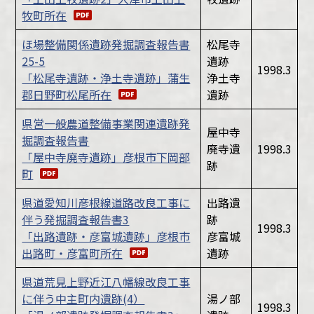
牧町所在
ほ場整備関係遺跡発掘調査報告書
松尾寺
25-5
遺跡
1998.3
「松尾寺遺跡・浄土寺遺跡」蒲生
浄土寺
郡日野町松尾所在
遺跡
県営一般農道整備事業関連遺跡発
屋中寺
掘調査報告書
廃寺遺
1998.3
「屋中寺廃寺遺跡」彦根市下岡部
跡
町
県道愛知川彦根線道路改良工事に
出路遺
伴う発掘調査報告書3
跡
1998.3
「出路遺跡・彦富城遺跡」彦根市
彦富城
出路町・彦富町所在
遺跡
県道荒見上野近江八幡線改良工事
に伴う中主町内遺跡(4）
湯ノ部
1998.3