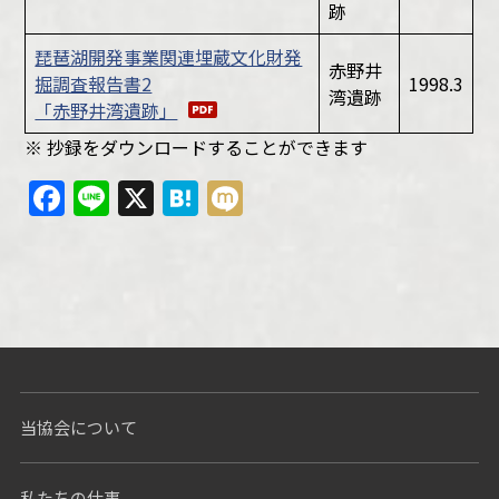
跡
琵琶湖開発事業関連埋蔵文化財発
赤野井
掘調査報告書2
1998.3
湾遺跡
「赤野井湾遺跡」
※ 抄録をダウンロードすることができます
Facebook
Line
X
Hatena
Mixi
当協会について
私たちの仕事