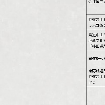
近江国庁
県道高山
う東野館
県道中山
埋蔵文化
「柿田遺
国道8号
東野館遺
県道高山
伴う