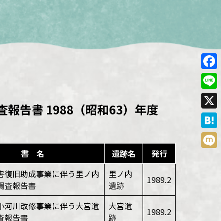
Face
Line
査報告書 1988（昭和63）年度
X
Hate
書 名
遺跡名
発行
Mixi
害復旧助成事業に伴う里ノ内
里ノ内
1989.2
調査報告書
遺跡
小河川改修事業に伴う大宮遺
大宮遺
1989.2
査報告書
跡