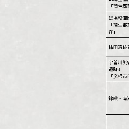
「蒲生郡
ほ場整備
「蒲生郡
在」
柿田遺跡
宇曽川災
遺跡3
「彦根市
錦織・南