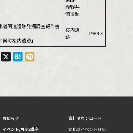
赤野井
湾遺跡
車道関連遺跡発掘調査報告書
桜内遺
1989.3
跡
余呉町桜内遺跡」
cebook
Line
X
Hatena
Mixi
お知らせ
資料ダウンロード
イベント/展示/講座
文化財イベント日記