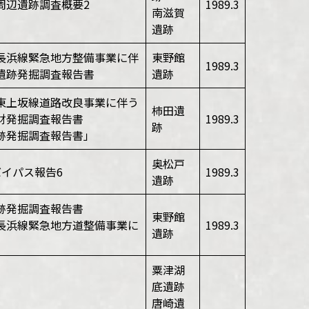
周辺遺跡調査概要2
1989.3
南滋賀
遺跡
長浜線緊急地方整備事業に伴
東野館
1989.3
遺跡発掘調査報告書
遺跡
東上坂線道路改良事業に伴う
柿田遺
財発掘調査報告書
1989.3
跡
跡発掘調査報告書」
奥松戸
バイパス報告6
1989.3
遺跡
跡発掘調査報告書
東野館
長浜線緊急地方道整備事業に
1989.3
遺跡
粟津湖
底遺跡
唐崎遺