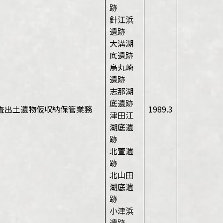
跡
針江浜
遺跡
大溝湖
底遺跡
烏丸崎
遺跡
志那湖
底遺跡
査出土遺物仮収納保管業務
1989.3
津田江
湖底遺
跡
北萱遺
跡
北山田
湖底遺
跡
小津浜
遺跡