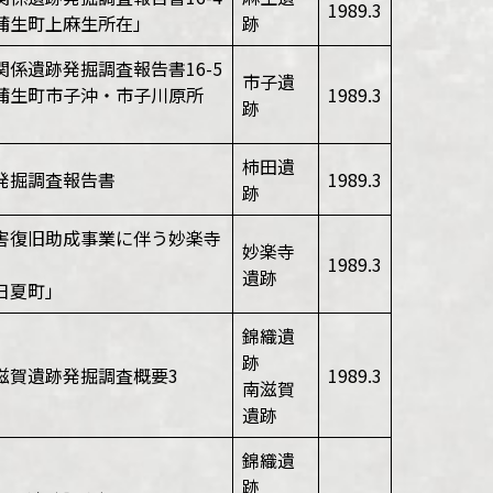
1989.3
蒲生町上麻生所在」
跡
関係遺跡発掘調査報告書16-5
市子遺
蒲生町市子沖・市子川原所
1989.3
跡
柿田遺
発掘調査報告書
1989.3
跡
害復旧助成事業に伴う妙楽寺
妙楽寺
1989.3
遺跡
日夏町」
錦織遺
跡
滋賀遺跡発掘調査概要3
1989.3
南滋賀
遺跡
錦織遺
跡