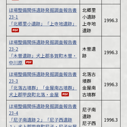
ほ場整備関係遺跡発掘調査報告書
北郷里
23-1
小遺跡
1996.3
「北郷里小遺跡」「上寺地遺跡」
上寺地
遺跡
ほ場整備関係遺跡発掘調査報告書
23-2
木曽遺
1996.3
「木曽遺跡」犬上郡多賀町木曽・
跡
中川原
ほ場整備関係遺跡発掘調査報告書
北落古
23-3
墳群
1996.3
「北落古墳群」「金屋南古墳群」
金屋南
犬上郡甲良町北落・金屋
古墳群
ほ場整備関係遺跡発掘調査報告書
尼子南
23-4
遺跡
「尼子南遺跡２」「尼子西遺跡
1996.3
尼子西
１」犬上郡甲良町尼子・尼子出屋