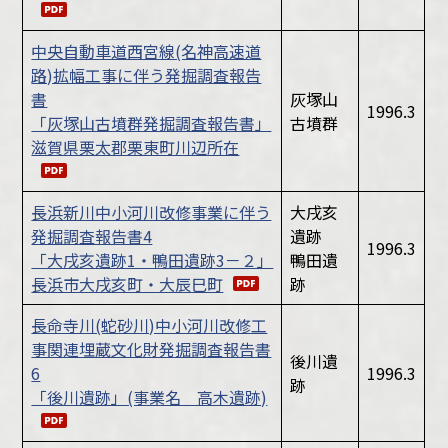
中央自動車道西宮線(名神高速道
路)拡幅工事に伴う発掘調査報告
書
灰塚山
1996.3
「灰塚山古墳群発掘調査報告書」
古墳群
滋賀県栗太郡栗東町川辺所在
長浜新川中小河川改修事業に伴う
大戌亥
発掘調査報告書4
遺跡
1996.3
「大戌亥遺跡1・鴨田遺跡3－２」
鴨田遺
長浜市大戌亥町・大辰巳町
跡
長命寺川(蛇砂川)中小河川改修工
事関連埋蔵文化財発掘調査報告書
後川遺
6
1996.3
跡
「後川遺跡」(事業名 高木遺跡)