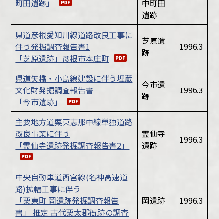
町田遺跡」
中町田
遺跡
県道彦根愛知川線道路改良工事に
芝原遺
伴う発掘調査報告書1
1996.3
跡
「芝原遺跡」彦根市本庄町
県道矢橋・小島線建設に伴う埋蔵
今市遺
文化財発掘調査報告書
1996.3
跡
「今市遺跡」
主要地方道栗東志那中線単独道路
改良事業に伴う
霊仙寺
1996.3
「霊仙寺遺跡発掘調査報告書2」
遺跡
中央自動車道西宮線(名神高速道
路)拡幅工事に伴う
「栗東町 岡遺跡発掘調査報告
岡遺跡
1996.3
書」 推定 古代栗太郡衙跡の調査