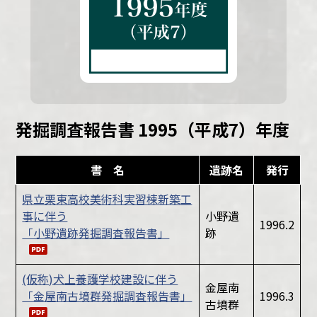
発掘調査報告書 1995（平成7）年度
書 名
遺跡名
発行
県立栗東高校美術科実習棟新築工
事に伴う
小野遺
1996.2
「小野遺跡発掘調査報告書」
跡
(仮称)犬上養護学校建設に伴う
金屋南
「金屋南古墳群発掘調査報告書」
1996.3
古墳群