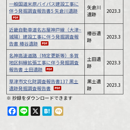
一般国道米原バイパス建設工事に
矢倉川
伴う発掘調査報告書5 矢倉川遺跡
2023.3
遺跡
近畿自動車道名古屋神戸線（大津~
椿谷遺
城陽）建設工事に伴う発掘調査報
2023.3
跡
告書 椿谷遺跡
名神高速道路（特定更新等）多賀
土田遺
地区斜線拡張工事に伴う発掘調査
2023.3
跡
報告書 土田遺跡
草津市文化財調査報告書137 黒土
黒土遺
2023.3
遺跡発掘調査報告書
跡
※ 抄録をダウンロードできます
Facebook
Line
X
Hatena
Mixi