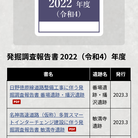
発掘調査報告書 2022（令和4）年度
書名
遺跡名
発行
日野徳原線道路整備工事に伴う発
番場遺
掘調査報告書 番場遺跡・播沢遺跡
跡・播
2023.3
沢遺跡
名神高速道路（仮称）多賀スマー
敏満寺
トインターチェンジ建設に伴う発
2023.3
遺跡
掘調査報告書 敏満寺遺跡