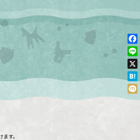
Face
Line
X
Hate
Mixi
けます。