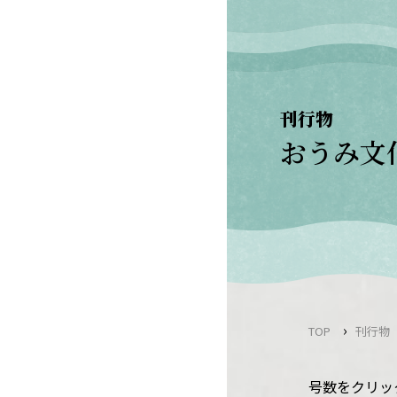
Skip
to
content
刊行物
おうみ文
›
TOP
刊行物
号数をクリッ