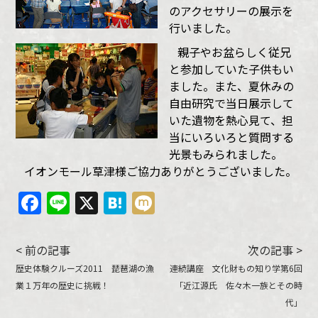
のアクセサリーの展示を
行いました。
親子やお盆らしく従兄
と参加していた子供もい
ました。また、夏休みの
自由研究で当日展示して
いた遺物を熱心見て、担
当にいろいろと質問する
光景もみられました。
イオンモール草津様ご協力ありがとうございました。
Facebook
Line
X
Hatena
Mixi
< 前の記事
次の記事 >
歴史体験クルーズ2011 琵琶湖の漁
連続講座 文化財もの知り学第6回
業１万年の歴史に挑戦！
「近江源氏 佐々木一族とその時
代」