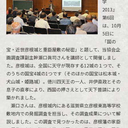
学
2013』
第6回
は、10月
5日に
「国の
宝・近世彦根城と重臣屋敷の秘密」と題して、当協会企
画調査課副主幹瀬口眞司さんを講師として開催しまし
た。彦根城は、全国に天守が現存する12城の１つで、そ
のうちの国宝4城の1つです（そのほかの国宝は松本城・
犬山城・姫路城）。徳川四天王の一人、井伊直政とその
息子の直孝により、西国の押さえとして天下普請により
築かれました。
瀬口さんは、彦根城内にある滋賀県立彦根東高等学校
敷地内での発掘調査を担当し、その調査成果について解
説しました。この調査で見つかったのは、彦根藩の家臣