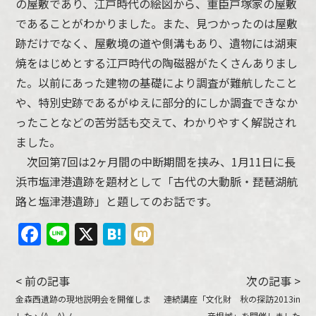
の屋敷であり、江戸時代の絵図から、重臣戸塚家の屋敷
であることがわかりました。また、見つかったのは屋敷
跡だけでなく、屋敷境の道や側溝もあり、遺物には湖東
焼をはじめとする江戸時代の陶磁器がたくさんありまし
た。以前にあった建物の基礎により調査が難航したこと
や、特別史跡であるがゆえに部分的にしか調査できなか
ったことなどの苦労話も交えて、わかりやすく解説され
ました。
次回第7回は2ヶ月間の中断期間を挟み、1月11日に長
浜市塩津港遺跡を題材として「古代の大動脈・琵琶湖航
路と塩津港遺跡」と題してのお話です。
Facebook
Line
X
Hatena
Mixi
< 前の記事
次の記事 >
金森西遺跡の現地説明会を開催しま
連続講座「文化財 秋の探訪2013in
したヽ(^。^)ノ
彦根城」を開催しました