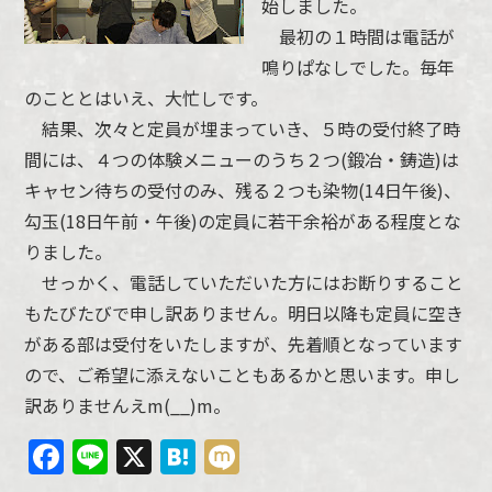
始しました。
最初の１時間は電話が
鳴りぱなしでした。毎年
のこととはいえ、大忙しです。
結果、次々と定員が埋まっていき、５時の受付終了時
間には、４つの体験メニューのうち２つ(鍛冶・鋳造)は
キャセン待ちの受付のみ、残る２つも染物(14日午後)、
勾玉(18日午前・午後)の定員に若干余裕がある程度とな
りました。
せっかく、電話していただいた方にはお断りすること
もたびたびで申し訳ありません。明日以降も定員に空き
がある部は受付をいたしますが、先着順となっています
ので、ご希望に添えないこともあるかと思います。申し
訳ありませんえm(__)m。
Facebook
Line
X
Hatena
Mixi