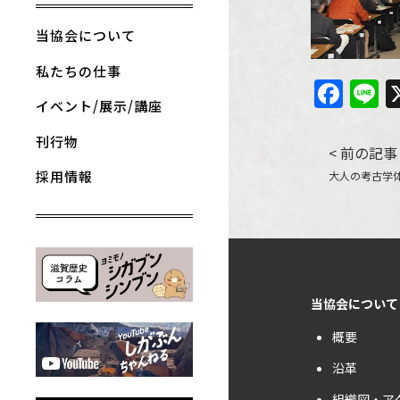
当協会について
私たちの仕事
Fac
L
イベント/展示/講座
刊行物
投
< 前の記事
採用情報
大人の考古学
稿
ナ
ビ
ゲ
当協会について
ー
概要
シ
沿革
ョ
組織図・ア