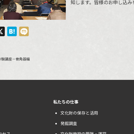
知します。皆様のお申し込み
ebook
ine
X
Hatena
Mixi
体験講座－骨角器編
私たちの仕事
文化財の保存と活用
発掘調査
クセス
文化財施設の管理・運営