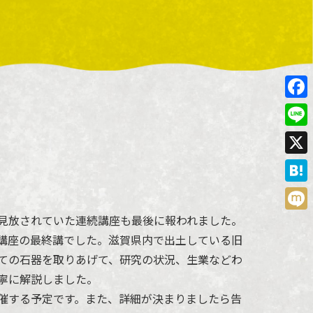
Face
Line
X
Hate
見放されていた連続講座も最後に報われました。
Mixi
講座の最終講でした。滋賀県内で出土している旧
ての石器を取りあげて、研究の状況、生業などわ
寧に解説しました。
催する予定です。また、詳細が決まりましたら告