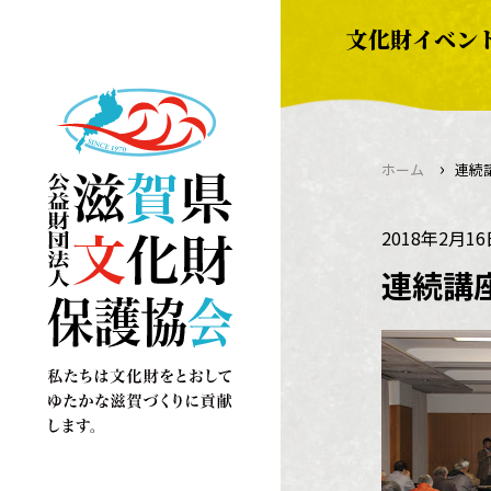
Skip
文化財イベン
to
content
›
ホーム
連続
2018年2月1
連続講