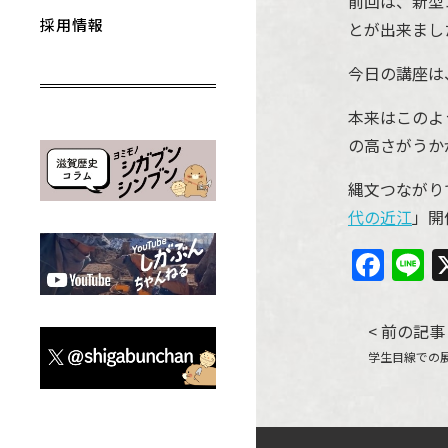
前回は、新型
採用情報
とが出来まし
今日の講座は
本来はこのよ
の高さがうか
縄文つながり
代の近江
」開
Fac
L
投
< 前の記事
学生目線での
稿
ナ
ビ