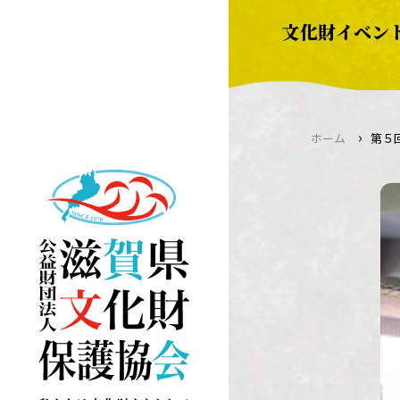
Skip
文化財イベン
to
content
›
ホーム
第５