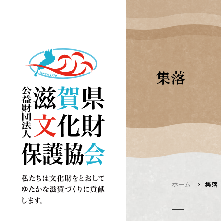
Skip
to
content
集落
›
ホーム
集落