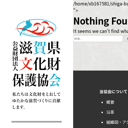
Skip
/home/xb167581/shiga-bu
to
">
content
Nothing Fo
It seems we can’t find wha
検
索:
当協会について
概要
沿革
組織図・ア