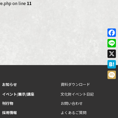
e.php on line
11
Face
Line
X
Hate
Mixi
お知らせ
資料ダウンロード
イベント/展示/講座
文化財イベント日記
刊行物
お問い合わせ
採用情報
よくあるご質問