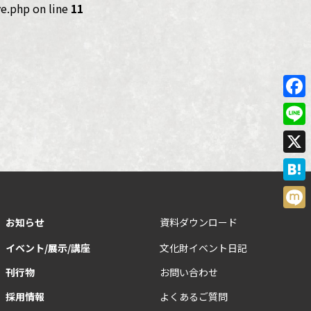
e.php on line
11
Face
Line
X
Hate
Mixi
お知らせ
資料ダウンロード
イベント/展示/講座
文化財イベント日記
刊行物
お問い合わせ
採用情報
よくあるご質問