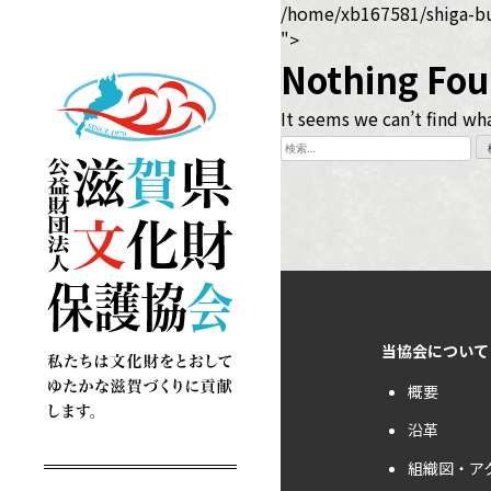
Skip
/home/xb167581/shiga-bu
to
">
content
Nothing Fo
It seems we can’t find wha
検
索:
当協会について
概要
沿革
組織図・ア