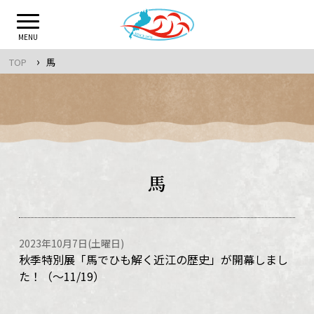
Skip
to
MENU
content
›
TOP
馬
馬
2023年10月7日(土曜日)
秋季特別展「馬でひも解く近江の歴史」が開幕しまし
た！（～11/19）