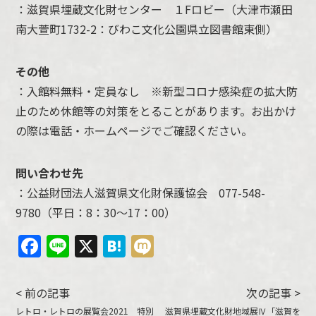
：滋賀県埋蔵文化財センター １Fロビー（大津市瀬田
南大萱町1732-2：びわこ文化公園県立図書館東側）
その他
：入館料無料・定員なし ※新型コロナ感染症の拡大防
止のため休館等の対策をとることがあります。お出かけ
の際は電話・ホームページでご確認ください。
問い合わせ先
：公益財団法人滋賀県文化財保護協会 077-548-
9780（平日：8：30～17：00）
Facebook
Line
X
Hatena
Mixi
< 前の記事
次の記事 >
レトロ・レトロの展覧会2021 特別
滋賀県埋蔵文化財地域展Ⅳ「滋賀を