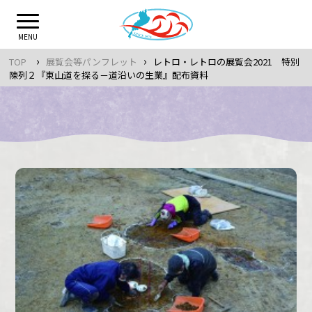
Skip
to
MENU
content
›
›
TOP
展覧会等パンフレット
レトロ・レトロの展覧会2021 特別
陳列２『東山道を探る－道沿いの生業』配布資料