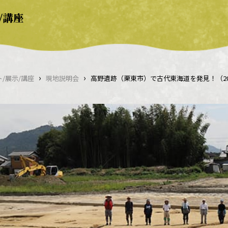
/講座
›
›
/展示/講座
現地説明会
高野遺跡（栗東市）で古代東海道を発見！（2021