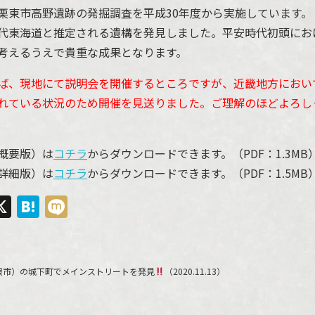
栗東市高野遺跡の発掘調査を平成30年度から実施しています。
代東海道と推定される遺構を発見しました。平安時代初頭にお
考えるうえで貴重な成果となります。
ば、現地にて説明会を開催するところですが、近畿地方におい
れている状況のため開催を見送りました。ご理解のほどよろし
概要版）は
コチラ
からダウンロードできます。（PDF：1.3MB
詳細版）は
コチラ
からダウンロードできます。（PDF：1.5MB
ebook
ine
X
Hatena
Mixi
根市）の城下町でメインストリートを発見
（2020.11.13）