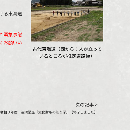
ける東海道
て緊急事態
くお願いい
古代東海道（西から：人が立って
いるところが推定道路幅）
）
）
次の記事 >
令和３年度 連続講座「文化財もの知り学」【終了しました】