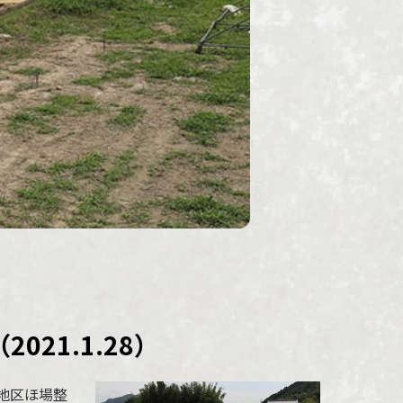
21.1.28）
地区ほ場整