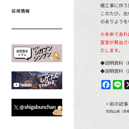
備工事に伴う
採用情報
このたび、古
のありようを
※本来であれ
宣言が発出さ
たします。
◆説明資料（
◆説明資料（
Fac
L
投
< 前の記事
佐和山城（彦
稿
ナ