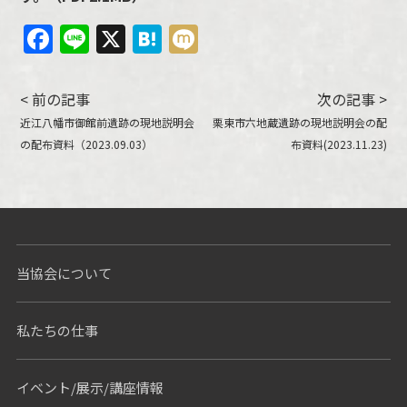
Facebook
Line
X
Hatena
Mixi
< 前の記事
次の記事 >
近江八幡市御館前遺跡の現地説明会
栗東市六地蔵遺跡の現地説明会の配
の配布資料（2023.09.03）
布資料(2023.11.23)
当協会について
私たちの仕事
イベント/展示/講座情報