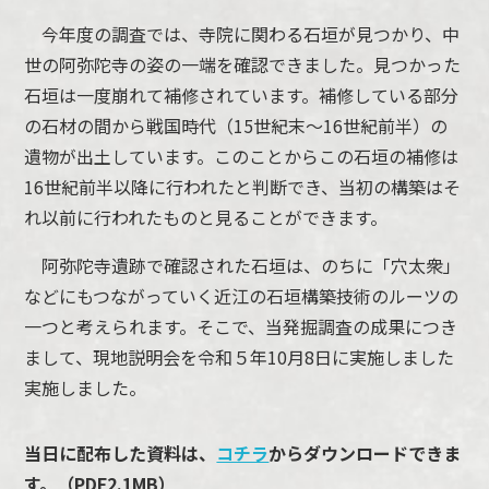
今年度の調査では、寺院に関わる石垣が見つかり、中
世の阿弥陀寺の姿の一端を確認できました。見つかった
石垣は一度崩れて補修されています。補修している部分
の石材の間から戦国時代（15世紀末～16世紀前半）の
遺物が出土しています。このことからこの石垣の補修は
16世紀前半以降に行われたと判断でき、当初の構築はそ
れ以前に行われたものと見ることができます。
阿弥陀寺遺跡で確認された石垣は、のちに「穴太衆」
などにもつながっていく近江の石垣構築技術のルーツの
一つと考えられます。そこで、当発掘調査の成果につき
まして、現地説明会を令和５年10月8日に実施しました
実施しました。
当日に配布した資料は、
コチラ
からダウンロードできま
す。（PDF2.1MB）