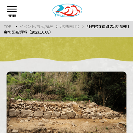
Skip
to
MENU
content
›
›
›
TOP
イベント/展示/講座
現地説明会
阿弥陀寺遺跡の現地説明
会の配布資料（2023.10.08）