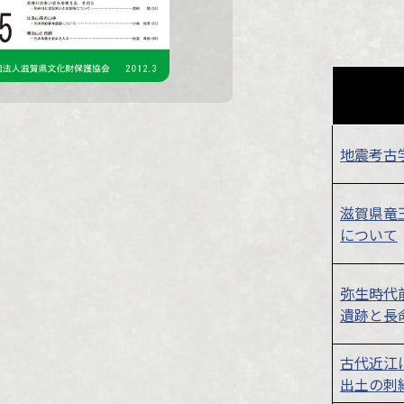
地震考古
滋賀県竜
について
弥生時代
遺跡と長
古代近江
出土の刺