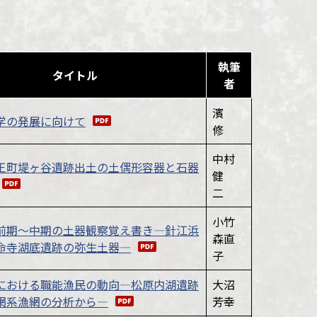
執筆
タイトル
者
濱
学の発展に向けて
修
中村
王町堤ヶ谷遺跡出土の土偶形容器と石器
健
二
小竹
前期～中期の土器観察覚え書き―針江浜
森直
命寺湖底遺跡の弥生土器―
子
における職能漁民の動向―松原内湖遺跡
大沼
網系漁網の分析から―
芳幸