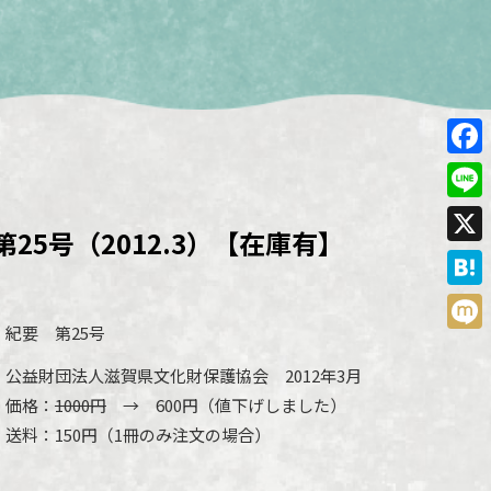
Face
Line
25号（2012.3）【在庫有】
X
Hate
紀要 第25号
Mixi
公益財団法人滋賀県文化財保護協会 2012年3月
価格：
1000円
→ 600円（値下げしました）
送料：150円（1冊のみ注文の場合）