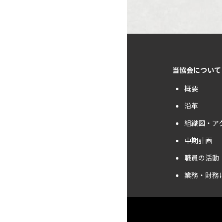
当協会について
概要
沿革
組織図・ア
中期計画
職員の活動
業務・財務