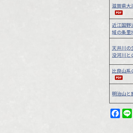
滋賀県大
近江国野
域の条里
天井川の
没河川と
比良山系
明治山と
Fa