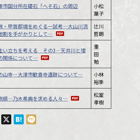
津市国分所在礎石「へそ石」の周辺
小松
葉子
洲・甲賀郡境をめぐる一試考―大山川流
辻川
地割を手がかりとして―
哲朗
重
生い立ちを考える その3―天井川と埋
田
の関係について―
勉
の山寺―大津市歓喜寺遺跡について―
小林
裕季
松室
旅順―乃木希典を求める人々―
孝樹
cebook
Line
X
Hatena
Mixi