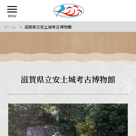
Skip
to
MENU
content
›
ホーム
滋賀県立安土城考古博物館
滋賀県立安土城考古博物館