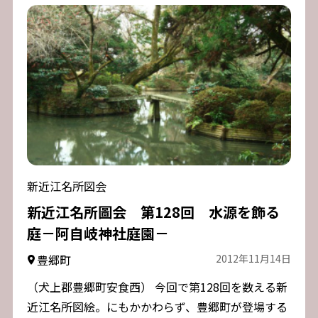
新近江名所図会
新近江名所圖会 第128回 水源を飾る
庭－阿自岐神社庭園－
豊郷町
2012年11月14日
（犬上郡豊郷町安食西） 今回で第128回を数える新
近江名所図絵。にもかかわらず、豊郷町が登場する