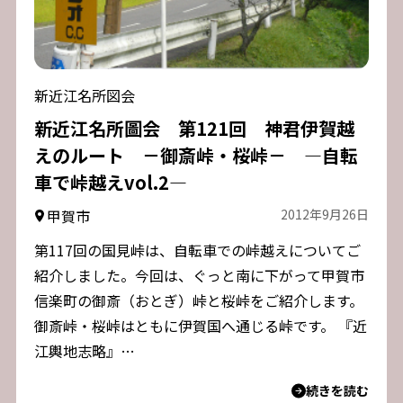
新近江名所図会
新近江名所圖会 第121回 神君伊賀越
えのルート －御斎峠・桜峠－ ―自転
車で峠越えvol.2―
甲賀市
2012年9月26日
第117回の国見峠は、自転車での峠越えについてご
紹介しました。今回は、ぐっと南に下がって甲賀市
信楽町の御斎（おとぎ）峠と桜峠をご紹介します。
御斎峠・桜峠はともに伊賀国へ通じる峠です。 『近
江輿地志略』…
続きを読む