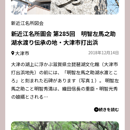
新近江名所図会
新近江名所圖会 第285回 明智左馬之助
湖水渡り伝承の地・大津市打出浜
大津市
2018年12月14日
大津の湖上に浮かぶ滋賀県立琵琶湖文化館（大津市
打出浜地先）の前には、「明智左馬之助湖水渡とこ
ろ」と刻まれた石碑があります（写真１）。 明智左
馬之助こと明智秀満は、織田信長の重臣・明智光秀
の娘婿とされる…
続きを読む