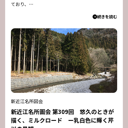
ており、…
続きを読む
新近江名所図会
新近江名所圖会 第309回 悠久のときが
描く、ミルクロード ー乳白色に輝く芹