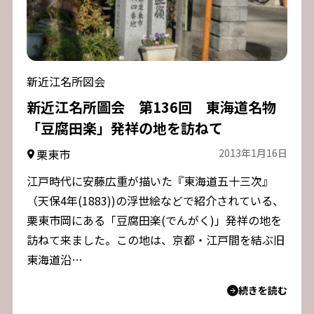
新近江名所図会
新近江名所圖会 第136回 東海道名物
「豆腐田楽」発祥の地を訪ねて
栗東市
2013年1月16日
江戸時代に安藤広重が描いた『東海道五十三次』
（天保4年(1883))の浮世絵などで紹介されている、
栗東市岡にある「豆腐田楽(でんがく)」発祥の地を
訪ねて来ました。この地は、京都・江戸間を結ぶ旧
東海道沿…
続きを読む