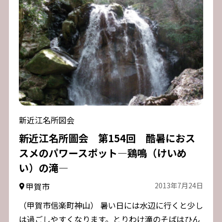
新近江名所図会
新近江名所圖会 第154回 酷暑におス
スメのパワースポット―鶏鳴（けいめ
い）の滝―
甲賀市
2013年7月24日
（甲賀市信楽町神山） 暑い日には水辺に行くと少し
は過ごしやすくなります。とりわけ滝のそばはひん