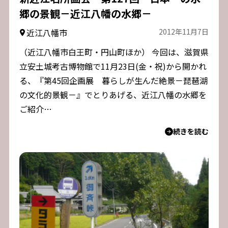
郷の景観－近江八幡の水郷－
近江八幡市
2012年11月7日
（近江八幡市白王町・円山町ほか） 今回は、滋賀県
立安土城考古博物館で11月23日(金・祝)から開かれ
る、『第45回企画展 暮らしが生んだ絶景－琵琶湖
の文化的景観－』でとりあげる、近江八幡の水郷を
ご紹介…
続きを読む