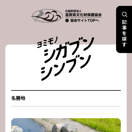
Skip
to
記
content
事
を
探
す
名勝地