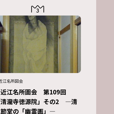
近江名所図会
新近江名所圖会 第109回
「清瀧寺徳源院」その2 ―清
水節堂の「幽霊画」―