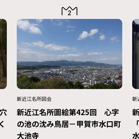
新近江名所図会
新
穴
新近江名所圖絵第425回 心字
く
の池の沈み鳥居－甲賀市水口町
大池寺