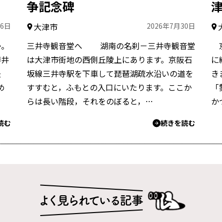
争記念碑
月6日
大津市
2026年7月30日
か。
三井寺観音堂へ 湖南の名刹－三井寺観音堂
京
椿井
は大津市街地の西側丘陵上にあります。京阪石
に
隆
坂線三井寺駅を下車して琵琶湖疏水沿いの道を
き
め
すすむと，ふもとの入口にいたります。ここか
「
らは長い階段，それをのぼると，…
か
読む
続きを読む