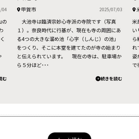
甲賀市
/04
2025/07/03
山の
大池寺は臨済宗妙心寺派の寺院です（写真
米
わ
１）。奈良時代に行基が、現在も寺の周囲にあ
い
多く
る4つの大きな溜め池「心字（しんじ）の池」
ら
をつくり、そこに本堂を建てたのが寺の始まり
れ
や
と伝えられています。 現在の寺は、駐車場か
姿
ら５分ほど･･･
で
読む
続きを読む