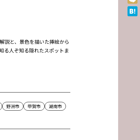
Mixi
Hate
解説と、景色を描いた挿絵から
知る人ぞ知る隠れたスポットま
野洲市
甲賀市
湖南市