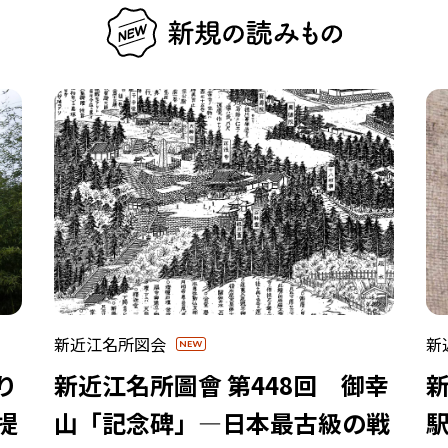
新近江名所図会
新
り
新近江名所圖會 第448回 御幸
新
提
山「記念碑」―日本最古級の戦