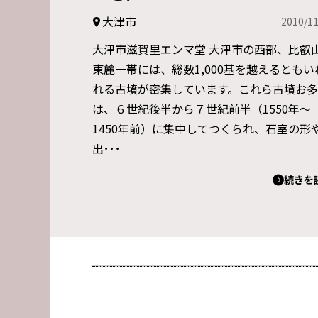
大津市
2010/11
大津市滋賀里エンマ堂 大津市の西部、比叡
東麓一帯には、総数1,000基を越えるともい
れる古墳が密集しています。これら古墳お
は、６世紀後半から７世紀前半（1550年～
1450年前）に集中してつくられ、石室の形
出･･･
続きを