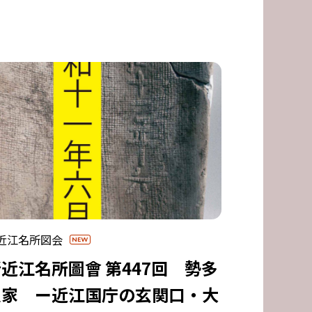
近江名所図会
近江名所圖會 第447回 勢多
駅家 ー近江国庁の玄関口・大