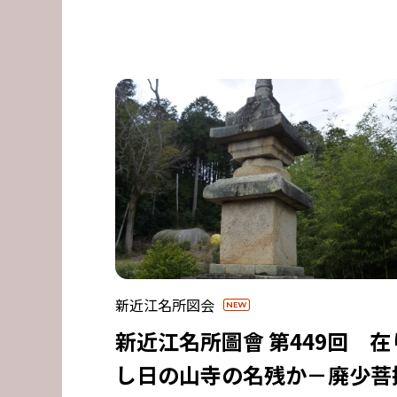
新近江名所図会
新近江名所圖會 第449回 在
し日の山寺の名残か－廃少菩