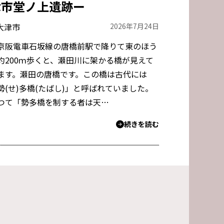
津市堂ノ上遺跡ー
大津市
2026年7月24日
阪電車石坂線の唐橋前駅で降りて東のほう
約200ｍ歩くと、瀬田川に架かる橋が見えて
ます。瀬田の唐橋です。この橋は古代には
勢(せ)多橋(たばし)」と呼ばれていました。
つて「勢多橋を制する者は天…
続きを読む