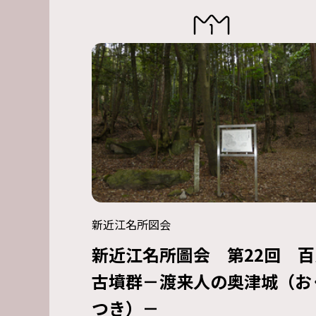
新近江名所図会
新近江名所圖会 第22回 百
古墳群－渡来人の奥津城（お
つき）－