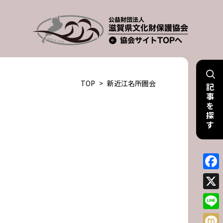
TOP
>
新近江名所圖会
記
事
を
探
す
Face
X
Line