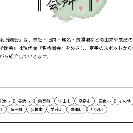
名所圖会』は、寺社・旧跡・地名・景勝地などの由来や来歴の
所圖会』は現代版『名所圖会』をめざし、定番のスポットから
がら紹介していきます。
草津市
長浜市
余呉町
守山市
高島市
栗東市
その他
町
竜王町
彦根市
愛荘町
豊郷町
甲良町