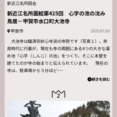
新近江名所図会
新近江名所圖絵第425回 心字の池の沈み
鳥居－甲賀市水口町大池寺
甲賀市
2025/07/03
大池寺は臨済宗妙心寺派の寺院です（写真１）。奈
良時代に行基が、現在も寺の周囲にある4つの大きな溜
め池「心字（しんじ）の池」をつくり、そこに本堂を
建てたのが寺の始まりと伝えられています。 現在の
寺は、駐車場から５分ほど･･･
続きを読む