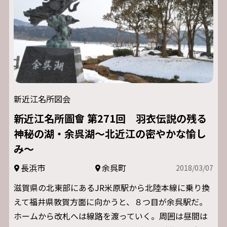
新近江名所図会
新近江名所圖會 第271回 羽衣伝説の残る
神秘の湖・余呉湖～北近江の密やかな愉し
み～
長浜市
余呉町
2018/03/07
滋賀県の北東部にあるJR米原駅から北陸本線に乗り換
えて福井県敦賀方面に向かうと、８つ目が余呉駅だ。
ホームから改札へは線路を渡っていく。周囲は昼間は