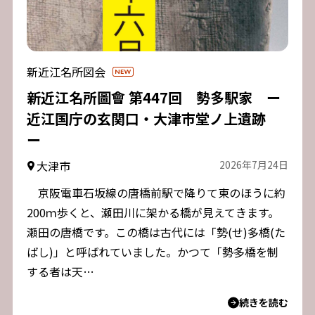
新近江名所図会
新近江名所圖會 第447回 勢多駅家 ー
近江国庁の玄関口・大津市堂ノ上遺跡
ー
大津市
2026年7月24日
京阪電車石坂線の唐橋前駅で降りて東のほうに約
200ｍ歩くと、瀬田川に架かる橋が見えてきます。
瀬田の唐橋です。この橋は古代には「勢(せ)多橋(た
ばし)」と呼ばれていました。かつて「勢多橋を制
する者は天…
続きを読む