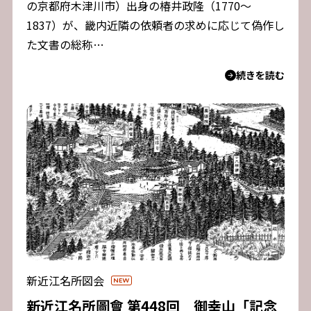
の京都府木津川市）出身の椿井政隆（1770～
1837）が、畿内近隣の依頼者の求めに応じて偽作し
た文書の総称…
続きを読む
新近江名所図会
新近江名所圖會 第448回 御幸山「記念