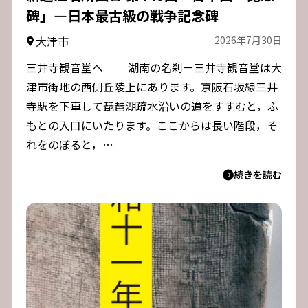
碑」―日本最古級の戦争記念碑
大津市
2026年7月30日
三井寺観音堂へ 湖南の名刹－三井寺観音堂は大
津市街地の西側丘陵上にあります。京阪石坂線三井
寺駅を下車して琵琶湖疏水沿いの道をすすむと，ふ
もとの入口にいたります。ここからは長い階段，そ
れをのぼると，…
続きを読む