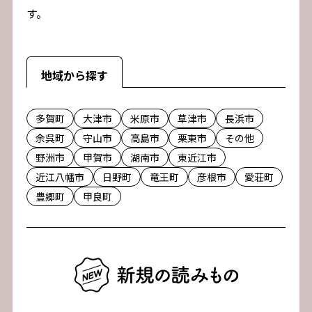
す。
地域から探す
多賀町
大津市
米原市
草津市
長浜市
余呉町
守山市
高島市
栗東市
その他
野洲市
甲賀市
湖南市
東近江市
近江八幡市
日野町
竜王町
彦根市
愛荘町
豊郷町
甲良町