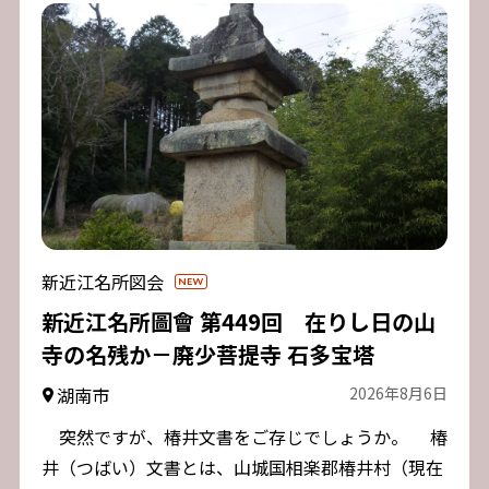
新近江名所図会
新近江名所圖會 第449回 在りし日の山
寺の名残か－廃少菩提寺 石多宝塔
湖南市
2026年8月6日
突然ですが、椿井文書をご存じでしょうか。 椿
井（つばい）文書とは、山城国相楽郡椿井村（現在