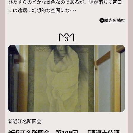
ひたすらのどかな景色なのであるが、陽が落ちて宵口
には途端に幻想的な空間にな･･･
続きを読む
新近江名所図会
新近江名所圖会 第109回 「清瀧寺徳源