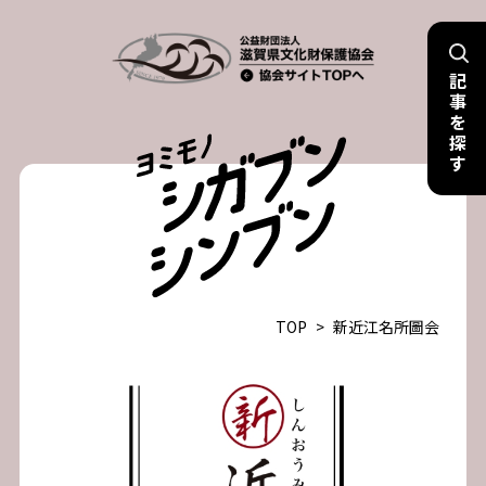
Skip
to
記
content
事
を
探
す
TOP
>
新近江名所圖会